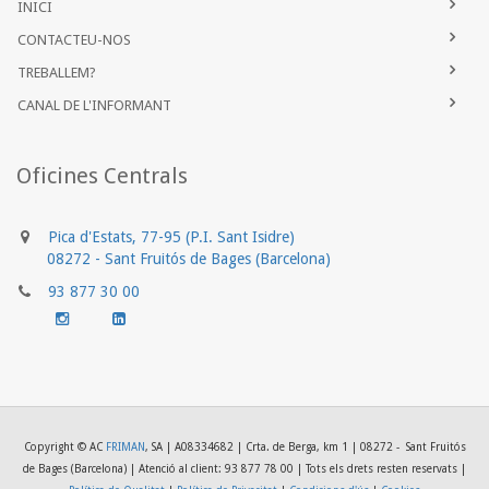
INICI
CONTACTEU-NOS
TREBALLEM?
CANAL DE L'INFORMANT
Oficines Centrals
Pica d'Estats, 77-95 (P.I. Sant Isidre)
.......
08272 - Sant Fruitós de Bages (Barcelona)
93 877 30 00
........
........
Copyright © AC
FRIMAN
, SA | A08334682 | Crta. de Berga, km 1 | 08272 - Sant Fruitós
de Bages (Barcelona) | Atenció al client: 93 877 78 00
| Tots els drets resten reservats |