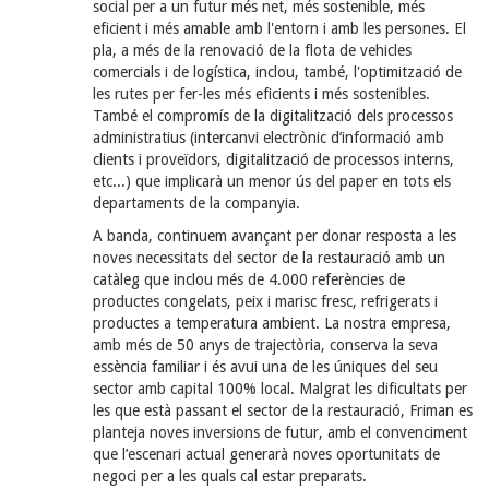
social per a un futur més net, més sostenible, més
eficient i més amable amb l'entorn i amb les persones. El
pla, a més de la renovació de la flota de vehicles
comercials i de logística, inclou, també, l'optimització de
les rutes per fer-les més eficients i més sostenibles.
També el compromís de la digitalització dels processos
administratius (intercanvi electrònic d’informació amb
clients i proveïdors, digitalització de processos interns,
etc...) que implicarà un menor ús del paper en tots els
departaments de la companyia.
A banda, continuem avançant per donar resposta a les
noves necessitats del sector de la restauració amb un
catàleg que inclou més de 4.000 referències de
productes congelats, peix i marisc fresc, refrigerats i
productes a temperatura ambient. La nostra empresa,
amb més de 50 anys de trajectòria, conserva la seva
essència familiar i és avui una de les úniques del seu
sector amb capital 100% local. Malgrat les dificultats per
les que està passant el sector de la restauració, Friman es
planteja noves inversions de futur, amb el convenciment
que l’escenari actual generarà noves oportunitats de
negoci per a les quals cal estar preparats.