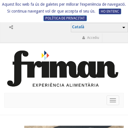
Aquest lloc web fa ús de galetes per millorar l’experiència de navegació.
Si continua navegant vol dir que accepta el seu ús.
HO ENTENC
POLÍTICA DE PRIVACITAT
Català
Accediu
Toggle
navigati