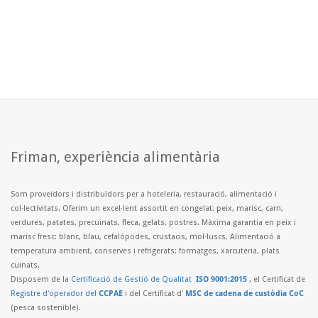
Friman, experiència alimentària
Som proveïdors i distribuïdors per a hoteleria, restauració, alimentació i
col·lectivitats. Oferim un excel·lent assortit en congelat: peix, marisc, carn,
verdures, patates, precuinats, fleca, gelats, postres. Màxima garantia en peix i
marisc fresc: blanc, blau, cefalòpodes, crustacis, mol·luscs. Alimentació a
temperatura ambient, conserves i refrigerats: formatges, xarcuteria, plats
cuinats.
Disposem de la
Certificació de Gestió de Qualitat
ISO 9001:2015
, el Certificat de
Registre d'operador del
CCPAE
i del Certificat d'
MSC de cadena de custòdia CoC
(pesca sostenible).