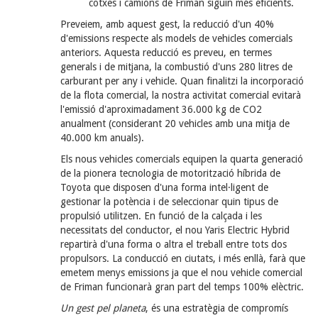
cotxes i camions de Friman siguin més eficients.
Preveiem, amb aquest gest, la reducció d'un 40%
d'emissions respecte als models de vehicles comercials
anteriors. Aquesta reducció es preveu, en termes
generals i de mitjana, la combustió d'uns 280 litres de
carburant per any i vehicle. Quan finalitzi la incorporació
de la flota comercial, la nostra activitat comercial evitarà
l'emissió d'aproximadament 36.000 kg de CO2
anualment (considerant 20 vehicles amb una mitja de
40.000 km anuals).
Els nous vehicles comercials equipen la quarta generació
de la pionera tecnologia de motorització híbrida de
Toyota que disposen d'una forma intel·ligent de
gestionar la potència i de seleccionar quin tipus de
propulsió utilitzen. En funció de la calçada i les
necessitats del conductor, el nou Yaris Electric Hybrid
repartirà d'una forma o altra el treball entre tots dos
propulsors. La conducció en ciutats, i més enllà, farà que
emetem menys emissions ja que el nou vehicle comercial
de Friman funcionarà gran part del temps 100% elèctric.
Un gest pel planeta
, és una estratègia de compromís